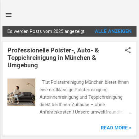
Direkt zum Hauptbereich
Es werden Posts vom 2025 angezeigt.
ALLE ANZEIGEN
P
o
Professionelle Polster-, Auto- &
s
Teppichreinigung in München &
t
Umgebung
s
Tiut Polsterreinigung München bietet Ihnen
eine erstklassige Polsterreinigung,
Autoinnenreinigung und Teppichreinigung
direkt bei Ihnen Zuhause – ohne
Anfahrtskosten ! Unsere umweltfreundlichen
Reinigungsmethoden garantieren Ihnen eine
schonende und tiefgehende Reinigung , die
READ MORE »
sowohl für Kinder als auch Haustiere